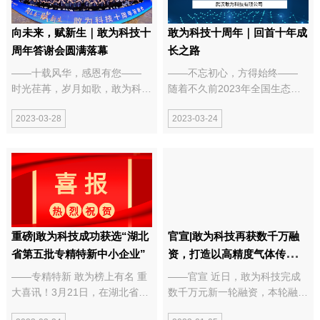
向未来，赋新生｜敢为科技十
敢为科技十周年｜回首十年成
周年答谢会圆满落幕
长之路
——十载风华，感恩有您——
——不忘初心，方得始终——
时光荏苒，岁月如歌，敢为科技
随着不久前2023年全国生态环
已走过十载春秋。这十年，敢为
境保护工作会议在京落幕，敢为
2023-03-28
2023-03-24
科技在高精度光学气体传感器、
科技作为深耕环保领域的企业，
高端光学分析仪器及系统产品的
本月也迎来了建司10周年的重
激烈市场竞争中奋力拼搏、砥砺
要时刻。 2013~2023 十载砥砺
前行，接受了市场风雨的重重洗
春华秋实，岁月...
礼，一路走来...
重磅|敢为科技成功获选“湖北
官宣|敢为科技再获数千万融
省第五批专精特新中小企业”
资，打造以高精度气体传感器
为核心的数字化能源安全监测
——专精特新 敢为榜上有名 重
——官宣 近日，敢为科技完成
服务商
大喜讯！3月21日，在湖北省经
数千万元新一轮融资，本轮融资
济和信息化厅公示的《湖北省第
由上海申能、上海锦冠投资、山