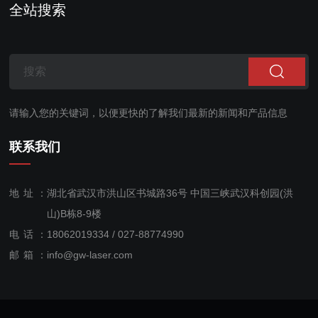
全站搜索
请输入您的关键词，以便更快的了解我们最新的新闻和产品信息
联系我们
地址：
湖北省武汉市洪山区书城路36号 中国三峡武汉科创园(洪
山)B栋8-9楼
电话：
18062019334 / 027-88774990
售后服
邮箱：
info@gw-laser.com
务：
18062019334