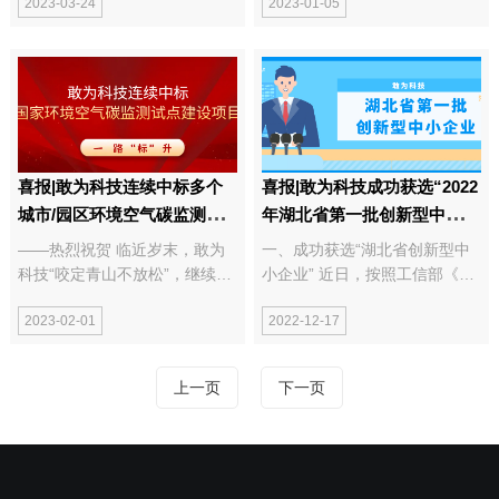
2023-03-24
2023-01-05
五批专精特新中小企业名单》
西永昌盛、武汉达益能和泉州申
中，敢为科技榜上有名。本次入
远川共同投资完成，资金将主要
选是政府与行业主管部门对敢为
用于公司自动化产线的扩建、关
科技的科技创新、成果转化、行
键光学器件的持续研发，以及公
业专业水平...
司在数字化能源...
喜报|敢为科技连续中标多个
喜报|敢为科技成功获选“2022
城市/园区环境空气碳监测试
年湖北省第一批创新型中小企
点建设项目
业”
——热烈祝贺 临近岁末，敢为
一、成功获选“湖北省创新型中
科技“咬定青山不放松”，继续发
小企业” 近日，按照工信部《优
力，经营工作捷报频传，连续中
质中小企业梯度培育管理暂行办
2023-02-01
2022-12-17
标多个项目，为达成年度目标提
法》和《省经信厅办公室关于启
供了有力支撑。 公司接连中标
动湖北省创新型中小企业培育工
某市碳监测评估试点建设、某科
作的通知》要求，经武汉市经信
上一页
下一页
研机构高精度温室气体监测设
局审议通过，武汉敢为科技有限
备...
公司顺利...