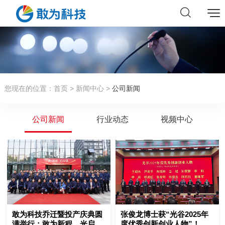
您现在的位置：
首页
>
新闻中心
>
公司新闻
公司新闻
行业动态
视频中心
敢为科技乔迁暨投产庆典圆
张俊龙博士获“光谷2025年
满举行：敢为新程，光启未
度优秀创新创业人物”！