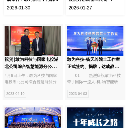
来
2026-01-30
2026-01-27
祝贺∣敢为科技与国家电投湖
敢为科技-杨天若院士工作室
北公司综合智慧能源分公司签
正式签约、揭牌，达成战略合
订战略合作协议
作
4月6日上午，敢为科技与国家
——01—— 热烈庆祝敢为科技
电投湖北公司综合智慧能源分公
牵手国际一流人-机-物智能研究
司成功签署战略合作协议，未来
方向专家杨天若院士，成立院士
2023-04-10
2023-04-03
双方将在数字化能源安全监测系
工作室！ 3月25日，在敢为科技
统方面深度合作，为国家的能源
十周年答谢会上，敢为科技-杨
安全可靠运行保驾护航。 实地
天若院士工作室正式签约、揭
调研，走进敢为科技 在总经...
牌，双方达成战略合作关系。特
聘请杨天若...