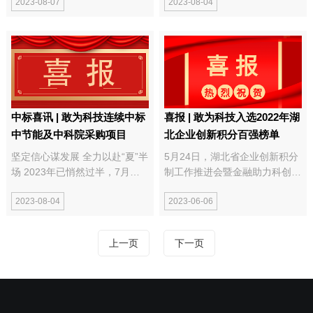
2023-08-07
2023-08-04
副书记、总经理何昌福等一行莅
学者学术研讨会”在西藏自治区
临武汉敢为科技有限公司，调研
林芝市成功举办。 本次会议由
并开展“计量服务中小企业行”，
青年生态学者联盟发起，中国科
针对湖北省碳计量发展，尤其是
学...
仪器仪表...
中标喜讯 | 敢为科技连续中标
喜报 | 敢为科技入选2022年湖
中节能及中科院采购项目
北企业创新积分百强榜单
坚定信心谋发展 全力以赴“夏”半
5月24日，湖北省企业创新积分
场 2023年已悄然过半，7月的
制工作推进会暨金融助力科创企
武汉骄阳似火，敢为科技捷报频
业发展路演对接活动在汉举行。
2023-08-04
2023-06-06
传！ 近期，敢为科技在传统环
会上，湖北省科技厅发布了
保及生态环境监测等领域，接连
2022年湖北企业创新积分百强
迎来中标喜讯，为公司下半年业
榜单，敢为科技作为武汉市高新
上一页
下一页
绩的达成打下...
技术企业代表之一，入选全省创
新积分百强榜单...