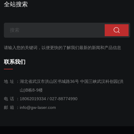
全站搜索
请输入您的关键词，以便更快的了解我们最新的新闻和产品信息
联系我们
地址：
湖北省武汉市洪山区书城路36号 中国三峡武汉科创园(洪
山)B栋8-9楼
电话：
18062019334 / 027-88774990
售后服
邮箱：
info@gw-laser.com
务：
18062019334