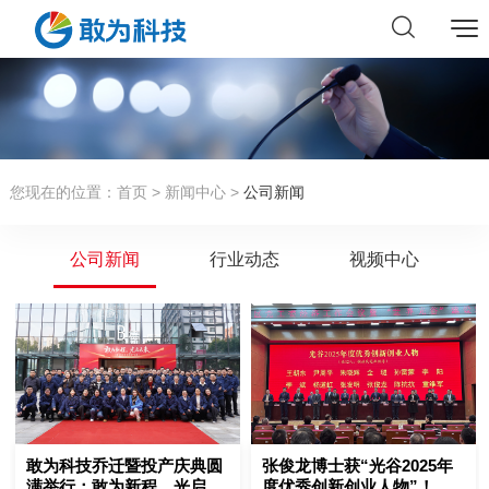
您现在的位置：
首页
>
新闻中心
>
公司新闻
公司新闻
行业动态
视频中心
敢为科技乔迁暨投产庆典圆
张俊龙博士获“光谷2025年
满举行：敢为新程，光启未
度优秀创新创业人物”！