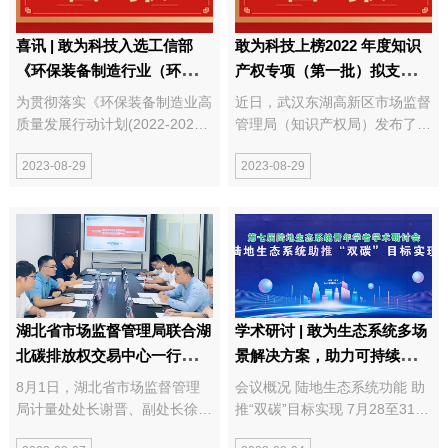
喜讯 | 敢为科技入选工信部
敢为科技上榜2022 年度知识
《环保装备制造行业（环境监
产权专项（第一批）拟支持单
测仪器）规范条件》企业名单
位名单
为贯彻落实《环保装备制造业高
近日，武汉东湖高新区市场监督
质量发展行动计划(2022-2025
管理局（知识产权局）发布了
年)》，引导环保装备制造业高
《2022 年度知识产权专项（第
2023-08-29
2023-08-29
质量发展，促进行业技术创新，
一批）拟支持单位名单，武汉敢
提升绿色发展水平，近日，国家
为科技有限公司经申报、初审、
工业和信息化部公示“2023年符
第三方审核、复核、征求相关部
合环保装备制造业规范条件企业
门意见等程序，获得专利信息利
名单”，在大气...
用补贴10.5万元。 ...
湖北省市场监督管理局联合湖
学术研讨 | 敢为生态系统多场
北碳排放权交易中心一行调研
景解决方案，助力可持续生态
敢为科技
学繁荣发展
8月1日，湖北省市场监督管理
会议概况 陆地生态系统功能 助
局计量处处长谢晋、副处长徐冬
推“双碳”目标实现 7月28至31
冬，湖北碳排放权交易中心党委
日，“第七届陆地生态系统青年