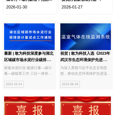
来
2026-01-30
2026-01-27
最新 | 敢为科技深度参与湖北
祝贺 | 敢为科技入选《2023年
区域碳市场水泥行业碳排放计
武汉市生态环境保护先进适用
量试点工作
技术指导目录》
探索水泥行业 能源计量—碳计
为深入贯彻习近平生态文明思
量—碳核算工作 三位一体协同
想，推动生态环境保护先进适用
发展 近日，湖北省市场监督管
技术在武汉市推广应用，为武汉
2023-10-24
2023-08-29
理局办公室印发《湖北区域碳市
市生态环境保护提供技术支撑，
场水泥行业碳排放计量试点工作
市科技局编制了《2023年武汉
方案》的通知，敢为科技联合湖
市生态环境保护先进适用技术指
北碳...
导目录》，并在全市范围内公开
征集生态环境...