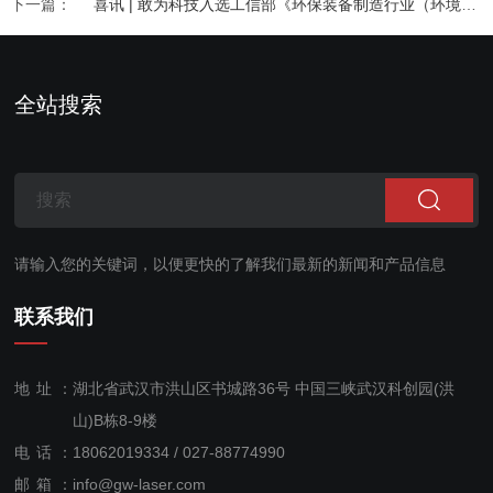
下一篇：
喜讯 | 敢为科技入选工信部《环保装备制造行业（环境监测仪器）规范条件》企业名单
全站搜索
请输入您的关键词，以便更快的了解我们最新的新闻和产品信息
联系我们
地址：
湖北省武汉市洪山区书城路36号 中国三峡武汉科创园(洪
山)B栋8-9楼
电话：
18062019334 / 027-88774990
售后服
邮箱：
info@gw-laser.com