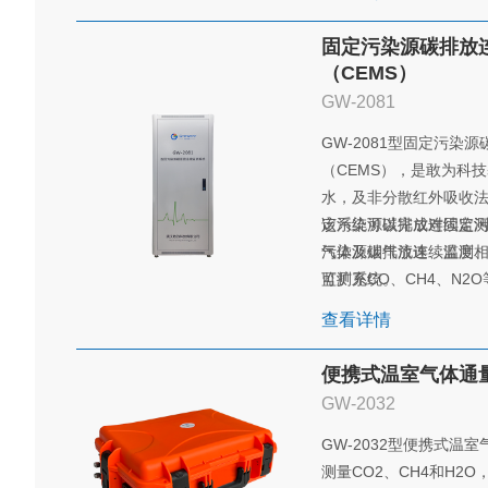
开发的小型监测系统。
CO2、N2O、CH4等
固定污染源碳排放
等气象参数实时在线精
（CEMS）
GW-2081
GW-2081型固定污染
（CEMS），是敢为科
水，及非分散红外吸收法
定污染源碳排放连续监
该系统可以完成对固定污
污染源碳排放连续监测
气体及烟气流速、温度
监测系统。
可扩充CO、CH4、N2
查看详情
便携式温室气体通
GW-2032
GW-2032型便携式温
测量CO2、CH4和H2