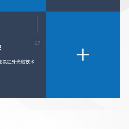
07
R
变换红外光谱技术