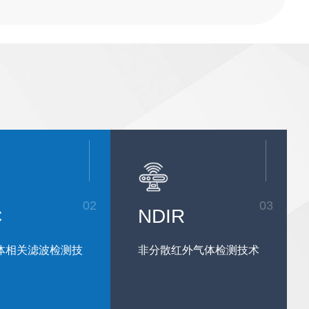
法的辅助，校准过程更为高效、精准。
器，实时采集、监测和分析锅炉“四管”运行状态数据，
包括﹕
1. 耐高温气体传感器采集的实时炉内气体成分和含量数
据，如导致硫化腐蚀的H2S气体和造成高温腐蚀的还原
性气氛，如CO，以及炉内燃烧的O2含量等；
2. 痕量级气体传感器采集“四管”内的特征气体数据，如
氧化皮脱落而生成的微量H2；
3. 高灵敏度声纹监测传感器采集的宽频域数字信号数
据，重点监测因管内氧化皮脱落而引起的管道堵塞或爆
管时的特征音频信号和悬吊架等结构件松动或磨损而造
成的振动信号；
4. 激光位移传感器阵列能够大面积实时监测因温度场变
02
03
化而引起的亚毫米级的管壁位移和形变。
C
NDIR
体相关滤波检测技
非分散红外气体检测技术