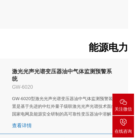
能源电力
激光光声光谱变压器油中气体监测预警系
统
GW-6020
GW-6020型激光光声光谱变压器油中气体监测预警装
置是基于先进的中红外量子级联激光光声光谱技术面向
关注微信
国家电网及能源安全研制的高可靠性变压器油中溶解气
体检测系统，可实现变压器油中溶解的H₂、CO、
查看详情
CO₂、CH4、C₂H₂、C₂H₄、C₂H₆等故障气体及微水含
在线咨询
量的连续在线检测，为变压器提供全面的实时监测预