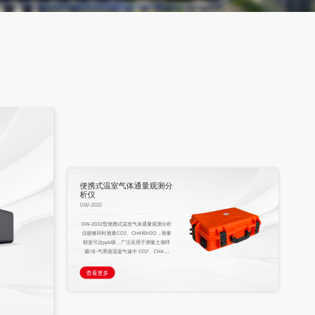
锅炉四管高温腐蚀和爆管监
测预警系统
GW-6080
锅炉“四管”高温腐蚀和爆管监测预警系统是
针对燃煤发电锅炉关键热交换管﹙水冷
壁、再热 器、过热器、省煤器﹚失效问题
而开发的实时高温腐蚀和爆管监测解决方
案。该系统利用四类先 进的耐高温智能光
声传感器，实时采集、监测和分析锅炉“四
查看更多
管”运行状态数据，包括﹕
1. 耐高温气体传感器采集的实时炉内气体
成分和含量数据，如导致硫化腐蚀的H2S气
体和造成高温腐蚀的还原性气氛，如CO，