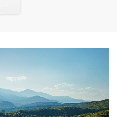
以及炉内燃烧的O2含量等；
2. 痕量级气体传感器采集“四管”内的特征气
体数据，如氧化皮脱落而生成的微量H2；
3. 高灵敏度声纹监测传感器采集的宽频域
数字信号数据，重点监测因管内氧化皮脱
落而引起的管道堵塞或爆管时的特征音频
信号和悬吊架等结构件松动或磨损而造成
的振动信号；
4. 激光位移传感器阵列能够大面积实时监
测因温度场变化而引起的亚毫米级的管壁
位移和形变。