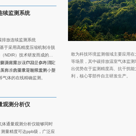
可以完成对大气中的温室气体
 )以及风向、风速、温湿度、气压
连续监测系统
确监测。
源碳排放连续监测系统
技基于采用高精度压缩机制冷脱
敢为科技环境监测领域主要应用在
（NDIR）技术研发而成的固
等场景，其中碳排放温室气体监测
测解决方案。该产品是参考固定
染源碳排放（CO2、O2）等
出优势在于监测精度高、抗干扰能
相关标准的要求定制开发的小型
、压力、含湿量等连续监测，并
利，核心零部件自主研发生产。
O等气体的在线精确监测。
量观测分析仪
室气体通量观测分析仪能够同时
O，测量精度可达ppb级，广泛应