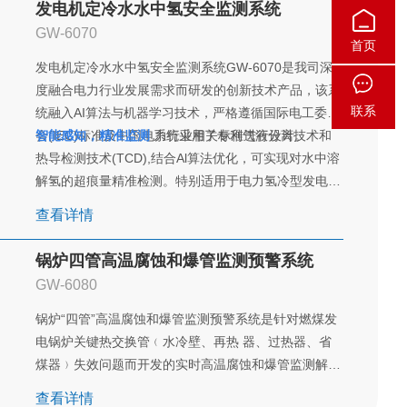
发电机定冷水水中氢安全监测系统
警。适用于油浸式变压器、电抗器等电气设备的油中溶
GW-6070
解气体在线监测。除可用于发电、电网系统变电站以
首页
外，还可应用于铁路、石油、石化、冶金、钢铁、煤炭
发电机定冷水水中氢安全监测系统GW-6070是我司深
等电力行业用户。
度融合电力行业发展需求而研发的创新技术产品，该系
联系
统融入AI算法与机器学习技术，严格遵循国际电工委员
会(IEC)标准及中国电力行业相关标准进行设计。
智能感知，精准监测
系统采用了专利气液分离技术和
热导检测技术(TCD),结合Al算法优化，可实现对水中溶
解氢的超痕量精准检测。特别适用于电力氢冷型发电机
局部区域的痕量氢监测，能够在氢气泄漏超标的情况下
查看详情
及时发出报警信号。
智能诊断，预警未来
结合机器学习算法，系统能够自
锅炉四管高温腐蚀和爆管监测预警系统
学习和识别故障特性气体氢气的模式，及时捕捉氢冷型
GW-6080
发电机潜在的故障信息并迅速进行智能诊断，科学指导
发电机设备的运行与维护，有效预防事故的发生，降低
锅炉“四管”高温腐蚀和爆管监测预警系统是针对燃煤发
重大损失，大幅提升设备运行的安全性与可靠性。
电锅炉关键热交换管﹙水冷壁、再热 器、过热器、省
智能校准，确保精准
设备内置智能法拉第校准装置，
煤器﹚失效问题而开发的实时高温腐蚀和爆管监测解决
支持现场即时校准，确保长期监测的准确性。借助Al算
方案。该系统利用四类先 进的耐高温智能光声传感
查看详情