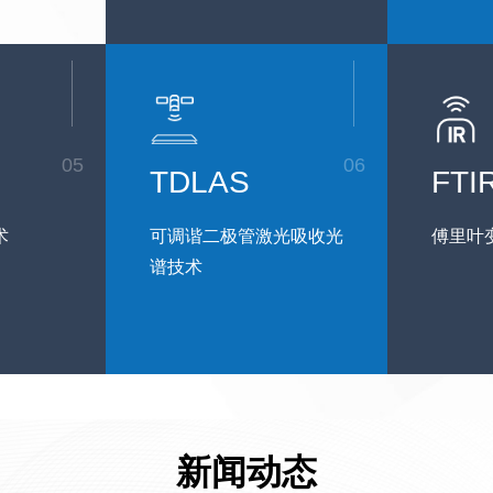
05
06
TDLAS
FTI
术
可调谐二极管激光吸收光
傅里叶
谱技术
新闻动态