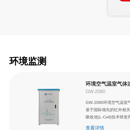
查
的干摩尔分数。
果在
测量，
室内
的温
将获
网络
环境监测
环境空气温室气体
GW-2080
GW-2080环境空气温
基于国际领先的红外相关
吸收池(L-Cell)技术
案。该产品是参考空气
查看详情