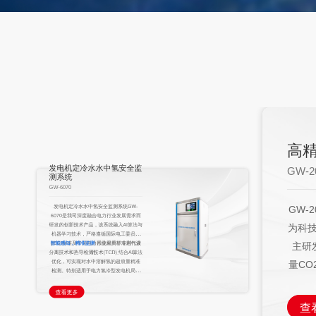
便
析
GW-2
高精度温室气体分析仪
GW-2082
GW-
GW-2082系列 高精度温室气体分析仪是敢
为科技利用光腔衰荡光谱（CRDS）技术自
仪能
主研发、生产的高精度分析仪，可同时测
量CO2、CO、CH4、H2O四种气体浓度。
精度
分析仪独有的内部控温、控压算法，让分
析仪具备了优异的精度、准确度、低漂移
查看更多
吸/
性能，为客户提供稳定的测量平台。测量
性能满足WMO标准，测量灵敏度达到十亿
H2
分之一( ppb )，在数月运行中的漂移可以
忽略不计。分析仪测量水汽，采用专有的
量、
水汽校正算法计算后输出 CO2、CO和CH4