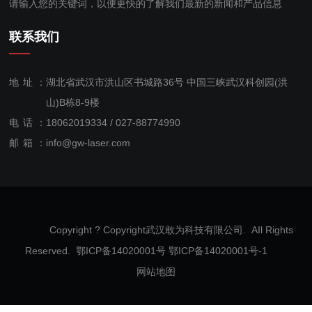
请输入您的关键词，以便更快的了解我们最新的新闻和产品信息
联系我们
地址：
湖北省武汉市洪山区书城路36号 中国三峡武汉科创园(洪
山)B栋8-9楼
电话：
18062019334 / 027-88774990
售后服
邮箱：
info@gw-laser.com
务：
18062019334
Copyright ? Copyright武汉敢为科技有限公司. AIl Rights
Reserved. 鄂ICP备14020001号
鄂ICP备14020001号-1
网站地图