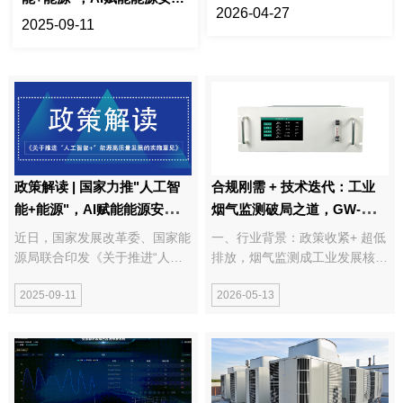
更优解？
2026-04-27
新纪元！
2025-09-11
政策解读 | 国家力推"人工智
合规刚需 + 技术迭代：工业
能+能源"，AI赋能能源安全新
烟气监测破局之道，GW-
纪元！
2000 紫外烟气分析仪实力出
近日，国家发展改革委、国家能
一、行业背景：政策收紧+ 超低
圈
源局联合印发《关于推进“人工
排放，烟气监测成工业发展核心
智能+”能源高质量发展的实施意
命题 在“双碳” 战略纵深推进与
2025-09-11
2026-05-13
见（国能发科技〔2025〕73
环保监管常态化的双重驱动下，
号），标志着我国能源行业正式
我国工业烟气治理已进入超低排
进入人工智能深度融合新阶段。
放、精准管控、数据溯源的新阶
政策指出“要以拓展人工智能与
段。《十四五生态环境监测规
能源领域深度融...
划》《大...