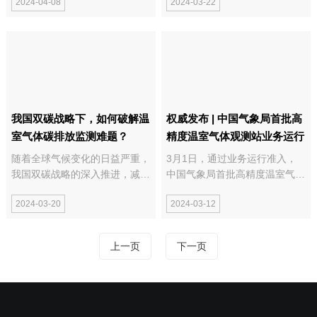
2024-04-08
2024-03-22
印发《武汉市碳达峰实施方
痪，造成巨大的经济损失和安全
案》，明确了重点任务和保障措
风险。因此，对其运行状态的实
施。该通知旨在全面贯彻落实党
时监测与预警显得尤为重要。然
中央、国务院关于碳达峰碳中和
而，传统的监测手段无法满...
的决策部...
我国双碳战略下，如何破解温
权威发布 | 中国气象局首批高
室气体碳排放监测难题？
精度温室气体观测站业务运行
随着全球气候变化的日益严重，
3月1日，通过业务运行准入，
我国双碳战略的深入推进，减少
中国气象局首批高精度温室气体
温室气体排放已成为全球共同的
观测站正式业务运行，将进一步
2024-03-20
2024-03-12
目标。我国作为世界上最大的温
增强我国气候变化监测评估能
室气体排放国之一，已经提出
力，持续为我国碳达峰碳中和行
了“双碳”战略，即力争在2030年
动成效科学评估与碳排放核算提
上一页
下一页
前达到碳排放峰值，2060年前
供数据支撑。 首批高精度温室
实现碳中和。在这...
气体观测...