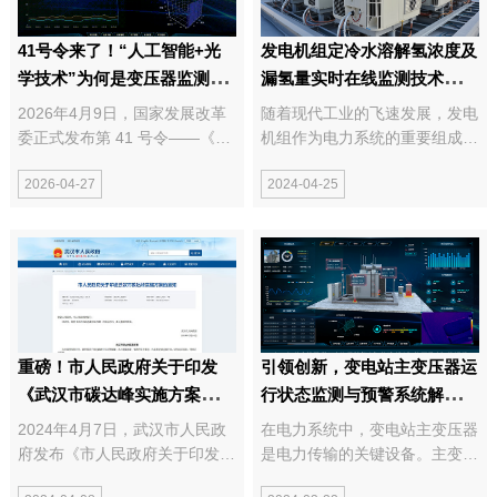
41号令来了！“人工智能+光
发电机组定冷水溶解氢浓度及
学技术”为何是变压器监测更
漏氢量实时在线监测技术的发
优解？
展和意义
2026年4月9日，国家发展改革
随着现代工业的飞速发展，发电
委正式发布第 41 号令——《电
机组作为电力系统的重要组成部
力重大事故隐患判定标准及治理
分，其稳定运行对保障电力供应
2026-04-27
2024-04-25
监督管理规定》（以下简称：
具有重要意义。然而，发电机在
41号令），明确2026年7月1日
运行过程中，常常会出现氢气泄
起全国统一正式施行。电力安全
漏的问题，这不仅影响了发电机
监管从此告别“模糊排查”，迈
组的效率，还可能引发安全事
入“量化判定”的强制...
故。因此，对...
重磅！市人民政府关于印发
引领创新，变电站主变压器运
《武汉市碳达峰实施方案》的
行状态监测与预警系统解决方
通知！
案横空出世！
2024年4月7日，武汉市人民政
在电力系统中，变电站主变压器
府发布《市人民政府关于印发武
是电力传输的关键设备。主变压
汉市碳达峰实施方案的通知》。
器的故障会导致电力系统的瘫