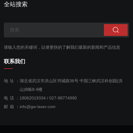
全站搜索
请输入您的关键词，以便更快的了解我们最新的新闻和产品信息
联系我们
地址：
湖北省武汉市洪山区书城路36号 中国三峡武汉科创园(洪
山)B栋8-9楼
电话：
18062019334 / 027-88774990
售后服
邮箱：
info@gw-laser.com
务：
18062019334