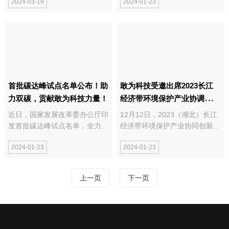
2024-03-19
2024-01-23
黄石隆重举行。双方将秉承资源
双碳目标。项目背景以习近平新
共享、优势互补的原则，共同推
时代中国特色社会主义思想为指
进产学研用一体化发展，响应国
导，全面贯彻党的二十大精神，
家贯彻落实创新驱动发展的战略
深入贯彻习近平经济思想和生态
目标。图右：湖北...
文明思想，按...
首批碳达峰试点名单公布！助
敢为科技受邀出席2023长江
力双碳，贡献敢为科技力量！
经济带环境保护产业协调创新
高质量发展推进会
近日，国家发展改革委办公厅印
12月12日，2023（湖北）长江
发首批碳达峰试点名单，全力落
经济带环境保护产业协同创新高
实落实国务院《2030年前碳达
质量发展推进会在武汉召开。会
2024-01-23
2024-01-23
峰行动方案》。经有关地区城市
议由长江经济带11省市环保产
和园区自愿申报、省级发展改革
业联合主办，以“不忘初心，牢
委推荐、省级人民政府审核、国
记使命，携手两山路，共护母亲
上一页
下一页
家发展改革委复核，正式公布张
河”为主题，协同创新合作，旨
家口市等25个城市...
在推动我省节能环保产...