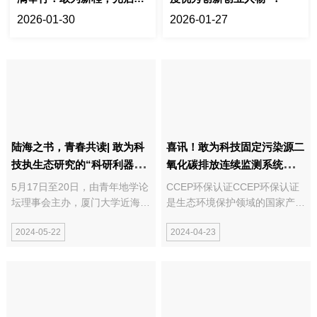
来
2026-01-30
2026-01-27
陆海之书，青春共读| 敢为科
喜讯！敢为科技固定污染源二
技执生态研究的“科研利器”赴
氧化碳排放连续监测系统荣获
青年地学之约
CCEP认证
5月17日至20日，由青年地学论
CCEP环保认证CCEP环保认证
坛理事会主办，厦门大学近海海
是生态环境保护领域的国家产品
洋环境科学国家重点实验室、中
质量认证，在实施认证的过程
2024-05-22
2024-04-23
国科学院城市环境研究所、自然
中，采用了先进、合理的认证模
资源部第三海洋研究所承办的第
式，即“工厂条件检查+产品检验
九届青年地学论坛在厦门·国际
+获证后监督”，不仅注重产品的
会展中心C馆成功召开。敢为科
质量和性能的检测，还从企业的
技携生态系统...
质量体系的角度出...