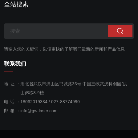
全站搜索
请输入您的关键词，以便更快的了解我们最新的新闻和产品信息
联系我们
地址：
湖北省武汉市洪山区书城路36号 中国三峡武汉科创园(洪
山)B栋8-9楼
电话：
18062019334 / 027-88774990
售后服
邮箱：
info@gw-laser.com
务：
18062019334