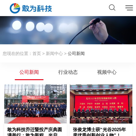
您现在的位置：
首页
>
新闻中心
>
公司新闻
公司新闻
行业动态
视频中心
敢为科技乔迁暨投产庆典圆
张俊龙博士获“光谷2025年
满举行：敢为新程，光启未
度优秀创新创业人物”！