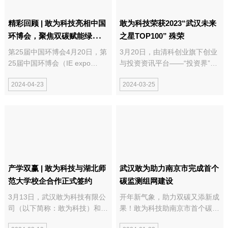
精彩回顾 | 敢为科技亮相中国
敢为科技荣获2023“武汉未来
环博会，聚焦双碳赋能绿色发
之星TOP100” 殊荣
展
第25届中国环博会4月20日，第
3月20日，由清科创业旗下创业
25届中国环博会（IE expo
与投资资讯平台——“投资界”发
China 2024）在上海新国际博
起评选的《2023武汉未来之星
2024-04-23
2024-03-25
览中心圆满落下帷幕。19.3万平
TOP100》企业评选结果在武汉
方米规模的亚洲旗舰环保展，汇
市举办的“科创点金汇投融资对
集了2457家高品质环保设备
接会”上隆重揭晓。敢为科技凭
商、环保工程运营商和绿色可持
借自主研发实力、科技转化成果
续发展解决方案提供商的...
水平等综合实力和强...
产学双赢 | 敢为科技与湖北师
武汉敢为助力南京市完成首个
范大学校企合作正式签约
碳监测组网建设
3月13日，武汉敢为科技有限公
开年新气象，助力双碳又添新成
司（以下简称：敢为科技）和湖
果！敢为科技助南京市首个碳监
北师范大学校企合作签约仪式在
测组网建设一臂之力，推进实现