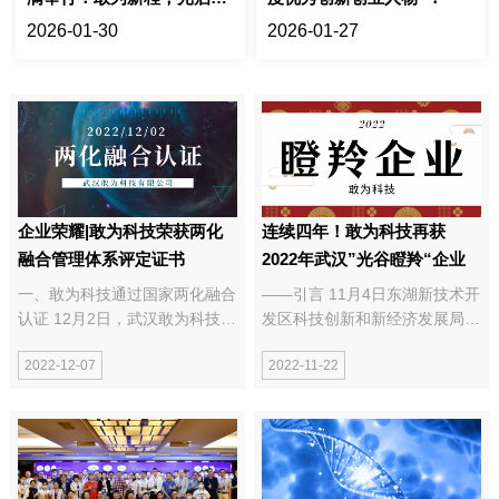
来
2026-01-30
2026-01-27
企业荣耀|敢为科技荣获两化
连续四年！敢为科技再获
融合管理体系评定证书
2022年武汉”光谷瞪羚“企业
一、敢为科技通过国家两化融合
——引言 11月4日东湖新技术开
认证 12月2日，武汉敢为科技有
发区科技创新和新经济发展局发
限公司正式通过信息化与工业化
布了《关于公示2022年度拟认
2022-12-07
2022-11-22
融合管理体系证书，取得“两化
定光谷瞪羚企业名单的通知》，
融合管理体系A级评定证书。”本
武汉敢为科技有限公司成功获评
次贯标的顺利通过，标志着武汉
2022年度光谷瞪羚企业，这也
敢为科技在推进信息化与工业化
是敢为科技连续四...
深...