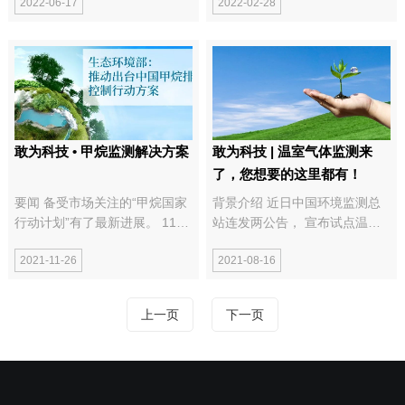
2022-06-17
2022-02-28
召开，作为分会会员，敢为科技
是目前温室气体监测的主要气体
（江苏）有限公司也参与了此次
组分。由于温室气体排放存在很
会议。换届大会审议通过了《江
大的变化特征，为了能对温室气
苏省环境保护产业协会监测...
体准确监测与定量，这就需要监
测技术满足：（2）抗...
敢为科技 • 甲烷监测解决方案
敢为科技 | 温室气体监测来
了，您想要的这里都有！
要闻 备受市场关注的“甲烷国家
背景介绍 近日中国环境监测总
行动计划”有了最新进展。 11月
站连发两公告， 宣布试点温室
25日，生态环境部应对气候变
气体的监测方案， 拉响了“碳排
2021-11-26
2021-08-16
化司副司长陆新明在生态环境部
放”的核算法向测算法进化的号
例行新闻发布会上透露，“十四
角。 ...
五”期间，中国将采取进一步的
上一页
下一页
措施，结合相关规划和...