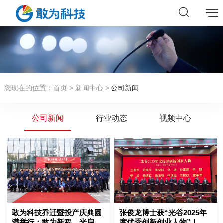
您现在的位置：
首页
>
新闻中心
>
公司新闻
公司新闻
行业动态
视频中心
敢为科技乔迁暨投产庆典圆
张俊龙博士获“光谷2025年
满举行：敢为新程，光启未
度优秀创新创业人物”！