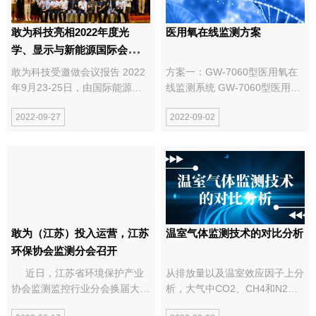
敢为科技亮相2022年度光
医用氧在线监测方案
学、显示与新能源国际会议，
交流学习创新发展
敢为科技受邀做会议报告 2022
方案一：GW-7060型医用氧在
年9月23-25日，由国际能源光
线监测系统 GW-7060型医用氧
子学会联合华中科技大学、南方
组分检测系统是敢为科技基于新
2022-09-27
2022-09-02
科技大学纳米科学与应用研究
版药典氧的设计要求定制开发的
院、IEEE NTC Guangdong
组分检测系统，主要基于非分散
ChapterOPTICA (Formerly
红外光电（NDIR）检测技术、
OSA) Shenzhen Section联合主
红外波长滤波技术（GFC）和
办的2022年...
自主设计的长光程气体...
敢为（江苏）投入运营，江苏
温室气体监测技术的对比分析
环保协会监测分会召开
近日，江苏省环境保护产业
从排放量以及温室效应因子上分
协会监测监控行业分会换届大会
析，大气中CO2、CH4和N2O
暨专题讲座在南京钟山宾馆圆满
是气候变暖的主要影响因素，也