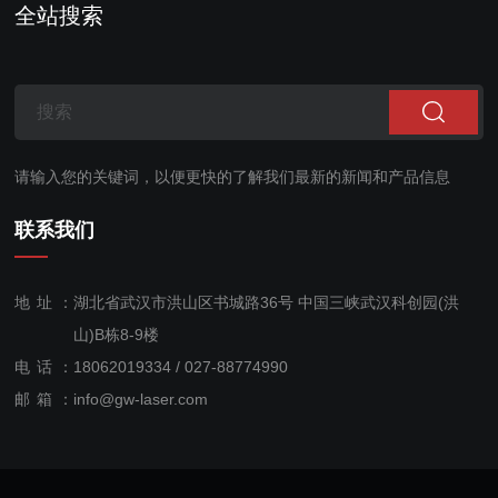
全站搜索
请输入您的关键词，以便更快的了解我们最新的新闻和产品信息
联系我们
地址：
湖北省武汉市洪山区书城路36号 中国三峡武汉科创园(洪
山)B栋8-9楼
电话：
18062019334 / 027-88774990
售后服
邮箱：
info@gw-laser.com
务：
18062019334