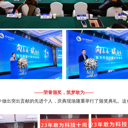
——荣誉颁奖，筑梦敢为——
中做出突出贡献的先进个人，庆典现场隆重举行了颁奖典礼。这