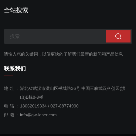
全站搜索
请输入您的关键词，以便更快的了解我们最新的新闻和产品信息
联系我们
地址：
湖北省武汉市洪山区书城路36号 中国三峡武汉科创园(洪
山)B栋8-9楼
电话：
18062019334 / 027-88774990
售后服
邮箱：
info@gw-laser.com
务：
18062019334