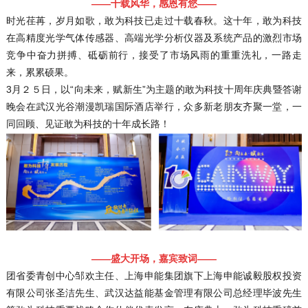
——十载风华，感恩有您——
时光荏苒，岁月如歌，敢为科技已走过十载春秋。这十年，敢为科技
在高精度光学气体传感器、高端光学分析仪器及系统产品的激烈市场
竞争中奋力拼搏、砥砺前行，接受了市场风雨的重重洗礼，一路走
来，累累硕果。
3月２５日，以“向未来，赋新生”为主题的敢为科技十周年庆典暨答谢
晚会在武汉光谷潮漫凯瑞国际酒店举行，众多新老朋友齐聚一堂，一
同回顾、见证敢为科技的十年成长路！
——盛大开场，嘉宾致词——
团省委青创中心邹欢主任、上海申能集团旗下上海申能诚毅股权投资
有限公司张圣洁先生、武汉达益能基金管理有限公司总经理毕波先生