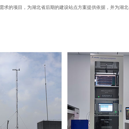
需求的项目，为湖北省后期的建设站点方案提供依据，并为湖北