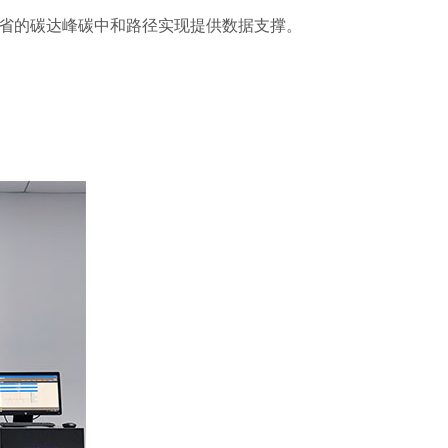
省的碳达峰碳中和路径实现提供数据支撑。