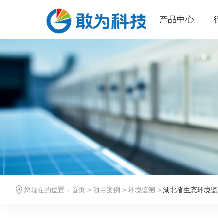
产品中心
您现在的位置：
首页
>
项目案例
>
环境监测
>
湖北省生态环境监