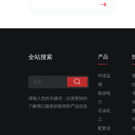
相关轮滤波(GFC)结合长光程气体吸
收池(L-Cell)技术研发而成的温室气体
检测解决方案。该产品是参考空气质
量监测微型站的设计要求定制开发的
小型监...
全站搜索
产品
环境监
测
能源电
请输入您的关键词，以便更快的
力
了解我们最新的新闻和产品信息
石油化
工
配套设