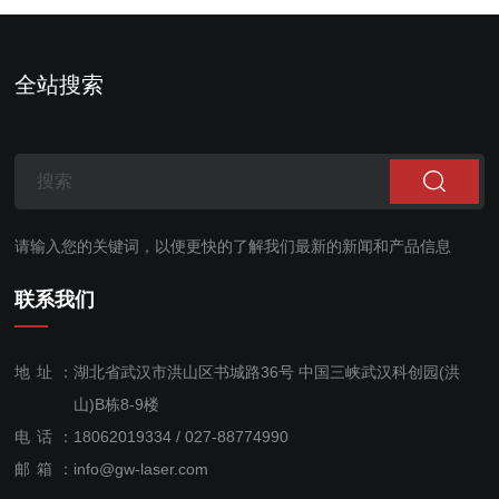
发的一款热湿法烟气分析
仪表。基于紫外差分吸收
光谱分析（DOAS）技
全站搜索
术，自主研发的高温气体
吸收池，同时采用独特的
光学平台，可在...
请输入您的关键词，以便更快的了解我们最新的新闻和产品信息
联系我们
地址：
湖北省武汉市洪山区书城路36号 中国三峡武汉科创园(洪
山)B栋8-9楼
电话：
18062019334 / 027-88774990
售后服
邮箱：
info@gw-laser.com