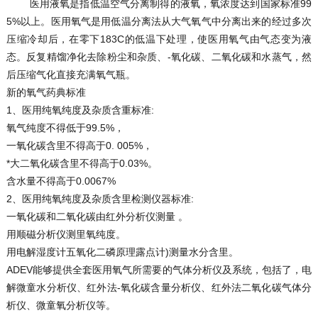
医用液氧是指低温空气分离制得的液氧，氧浓度达到国家标准99
5%以上。医用氧气是用低温分离法从大气氧气中分离出来的经过多次
压缩冷却后，在零下183C的低温下处理，使医用氧气由气态变为液
态。反复精馏净化去除粉尘和杂质、-氧化碳、二氧化碳和水蒸气，然
后压缩气化直接充满氧气瓶。
新的氧气药典标准
1、医用纯氧纯度及杂质含重标准:
氧气纯度不得低于99.5%，
一氧化碳含里不得高于0. 005%，
*大二氧化碳含里不得高于0.03%。
含水量不得高于0.0067%
2、医用纯氧纯度及杂质含里检测仪器标准:
一氧化碳和二氧化碳由红外分析仪测量 。
用顺磁分析仪测里氧纯度。
用电解湿度计五氧化二磷原理露点计)测量水分含里。
ADEV能够提供全套医用氧气所需要的气体分析仪及系统，包括了，电
解微童水分析仪、红外法-氧化碳含量分析仪、红外法二氧化碳气体分
析仪、微童氧分析仪等。