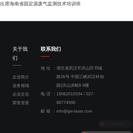
科技出席海南省固定源废气监测技术培训班
关于我
联系我们
们
地址：
湖北省武汉市洪山区书城
路36号 中国三峡武汉科创
企业简介
园(洪山)B栋8-9楼
业务领域
电话：
18062019334 / 027-
企业文化
售后服
88774990
荣誉资质
务：
邮箱：
info@gw-laser.com
18062019334