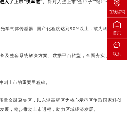
进入了上市“快车道”
。
针对入选上市“金种子”“银种子”的企
在线咨询
度光学
气体传感器
国产化程度达到90%以上，敢为科技跻身
首页
联系
设备及整套系统解决方案、数据平台转型，全面夯实了
“硬件
冲刺上市的重要里程碑。
的高质量金融聚集区，以东湖高新区为核心示范区争取国家科创
发展，稳步推动上市进程，助力区域经济发展。