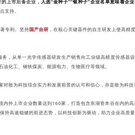
育的上市后备企业，
入选“金种子”“银种子”企业名单意味着企业
点支持。
软著专利。坚持
国产自研
，在核心关键器件的自主研发上使高精
服务，从单一光学传感器研发生产销售向工业级高精度传感器
石油化工、钢铁煤炭、能源电力、生物医疗等领域。
专家对敢为科技综合实力和发展前景的认可和信心，亦是敢为科技
末，境内外上市企业数量达到160家，打造包含东湖资本谷在内
保持高速稳健的前进态势，以科技创新为驱动，助力企业高质量