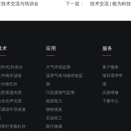
核算技术交流与培训会
下一篇：
技术交流 | 敢为
技术
应用
服务
紫外/红外差分
大气环境监测
客户服务
红外相关滤波
温室气体与碳排放监
项目需求申
非分散红外
测
请
光腔衰荡光谱
污染源烟气监测
仪器维修
激光光声光谱
能源电力
下载中心
可调谐半导体激
钢铁煤炭
光
石油化工
傅里叶变换红外
医疗健康