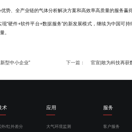
心优势、全产业链的气体分析解决方案和高效率高质量的服务赢
现“硬件+软件平台+数据服务”的新发展模式，继续为中国可
量。
创新型中小企业”
下一篇：
官宣|敢为科技再获数千
技术
应用
服务
紫外/红外差分
大气环境监测
客户服务