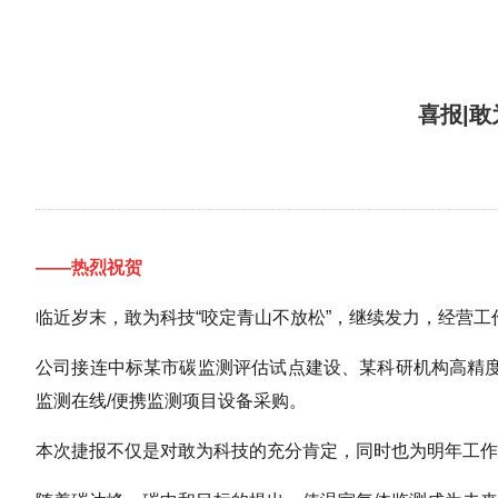
喜报|
——热烈祝贺
临近岁末，敢为科技“咬定青山不放松”，继续发力，经营
公司接连中标某市碳监测评估试点建设、某科研机构高精度
监测在线/便携监测项目设备采购。
本次捷报不仅是对敢为科技的充分肯定，同时也为明年工作