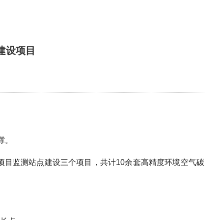
建设项目
撑。
目监测站点建设三个项目，共计10余套高精度环境空气碳