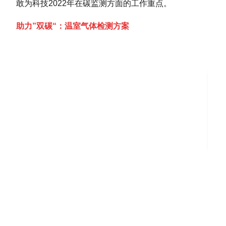
敢为科技2022年在碳监测方面的工作重点。
助力”双碳“：温室气体检测方案