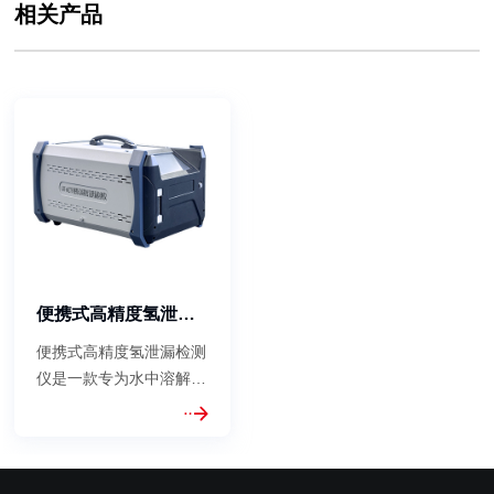
相关产品
便携式高精度氢泄漏检测仪
便携式高精度氢泄漏检测
仪是一款专为水中溶解氢
或空气中氢浓度检测设计
的精密仪器，采用国际领
先的热导检测传感技术实
现高精度测量，可快速测