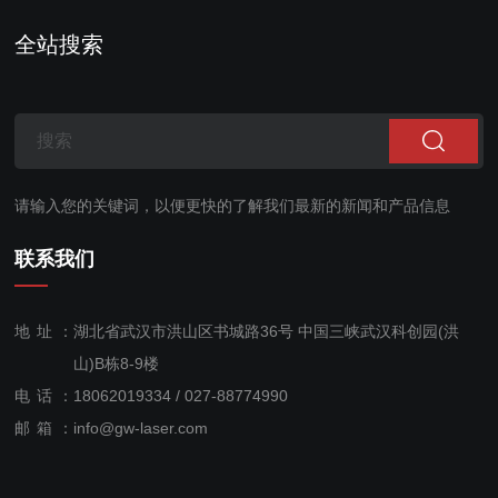
定水体中的溶解氢含量。
全站搜索
其检测范围覆盖0-
2000μg/L(水中溶解氢)，
0-100%vol(空...
请输入您的关键词，以便更快的了解我们最新的新闻和产品信息
联系我们
地址：
湖北省武汉市洪山区书城路36号 中国三峡武汉科创园(洪
山)B栋8-9楼
电话：
18062019334 / 027-88774990
售后服
邮箱：
info@gw-laser.com
务：
18062019334