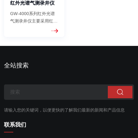
红外光谱气测录井仪
GW-4000系列红外光谱
气测录井仪主要采用红外
差分吸收光谱技术，并结
合具有自主知识产权的长
光程气体吸收池等核心专
利技术研发而成的，实现
了对CH4、C2H6、
全站搜索
C3H8、NC4H10、
IC4H10、NC5H12和
IC5H12等烷烃类气体进
行高精度实时的...
请输入您的关键词，以便更快的了解我们最新的新闻和产品信息
联系我们