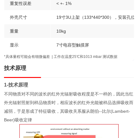
重复性误差
< +- 1%
外壳尺寸
19寸3U上架（133*440*300），安装孔位48
重量
10kg
显示
7寸电容型触摸屏
*具体量程可能会有细微偏差 | 工作在温度25℃和1013 mbar 测试数据
技术原理
1-技术原理
不同物质对不同的波长的红外光辐射吸收程度是不一样的，因此当红
外光辐射照射到样品物质时，相应波长的红外光能被样品选择吸收而
减弱，于是形成了特征吸收，其吸收关系服从朗伯--比尔(Lambert-
Beer)吸收定律