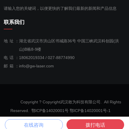
请输入您的关键词，以便更快的了解我们最新的新闻和产品信息
联系我们
地址：
湖北省武汉市洪山区书城路36号 中国三峡武汉科创园(洪
山)B栋8-9楼
电话：
18062019334 / 027-88774990
售后服
邮箱：
info@gw-laser.com
务：
18062019334
Copyright ? Copyright武汉敢为科技有限公司. AIl Rights
Reserved. 鄂ICP备14020001号
鄂ICP备14020001号-1
网站地图
在线咨询
拨打电话