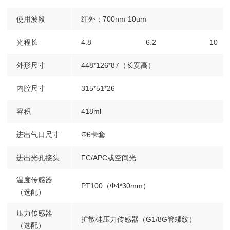
使用波段
红外：700nm-10um
光程长
4.8
6.2
10
外形尺寸
448*126*87（长宽高）
内腔尺寸
315*51*26
容积
418ml
进出气口尺寸
Φ6卡套
进出光孔接头
FC/APC或空间光
温度传感器
PT100（Φ4*30mm）
（选配）
压力传感器
扩散硅压力传感器（G1/8G管螺纹）
（选配）