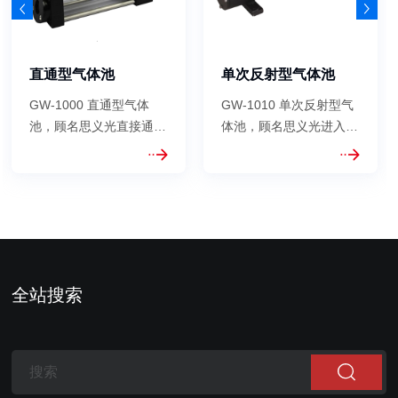
直通型气体池
单次反射型气体池
GW-1000 直通型气体
GW-1010 单次反射型气
池，顾名思义光直接通过
体池，顾名思义光进入气
气体池不经过任何反射以
体池后进行一次反射以及
及延长光路，光程一般在
延长一倍光路，光程一般
60cm以下，物理长度即
在1米以下，物理长度的
为光程长度。可应用于波
两倍即为光程长度。可应
长标定、傅里叶检测、激
用于波长标定、傅里叶检
光分析等领域。 可选配
测、激光分析等领域。
温度控制系统以及压力检
可选配温度控制系统以及
全站搜索
测传感器。
压力检测传感...