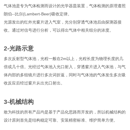
气体池是专为气体检测而设计的光学器皿装置，气体检测的原理遵照
朗伯--比尔(Lambert-Beer)吸收定律。
光源发出的红外光窗片进入气室，光分别穿透气体池后由探测器接
收。通过对信号进行分析，可以得出气体中相关组分的浓度。
2-光路示意
多次反射型气体池，光程一般在2m以上，光程长度为物理长度的几
倍或几十倍。光经过气体池入光口射入，穿透窗片进入气体池，与气
体内部的多组镜片进行多次词折返，同时与气体池的气体发生多次吸
收反应后经过窗片从出光口射出。
3-机械结构
敢为科技的所有产品均是基于产品化思路而开发的，所以机械结构的
设计原则首先是结构稳定可靠、安装精密标准、维护简单方便。