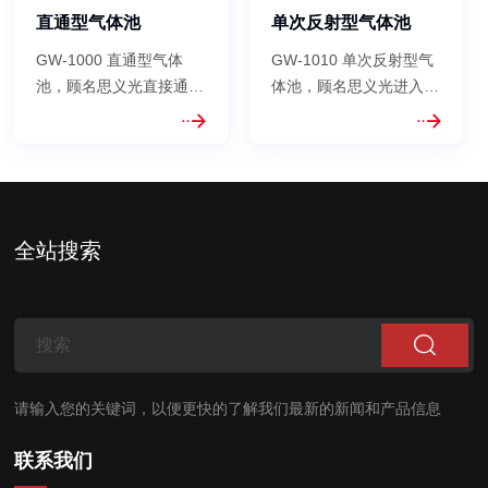
直通型气体池
单次反射型气体池
GW-1000 直通型气体
GW-1010 单次反射型气
池，顾名思义光直接通过
体池，顾名思义光进入气
气体池不经过任何反射以
体池后进行一次反射以及
及延长光路，光程一般在
延长一倍光路，光程一般
60cm以下，物理长度即
在1米以下，物理长度的
为光程长度。可应用于波
两倍即为光程长度。可应
长标定、傅里叶检测、激
用于波长标定、傅里叶检
光分析等领域。 可选配
测、激光分析等领域。
全站搜索
温度控制系统以及压力检
可选配温度控制系统以及
测传感器。
压力检测传感...
请输入您的关键词，以便更快的了解我们最新的新闻和产品信息
联系我们