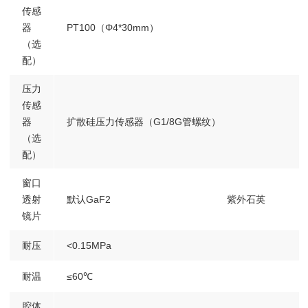
传感
器
PT100（Φ4*30mm）
（选
配）
压力
传感
器
扩散硅压力传感器（G1/8G管螺纹）
（选
配）
窗口
透射
默认GaF2
紫外石英
镜片
耐压
<0.15MPa
耐温
≤60℃
腔体