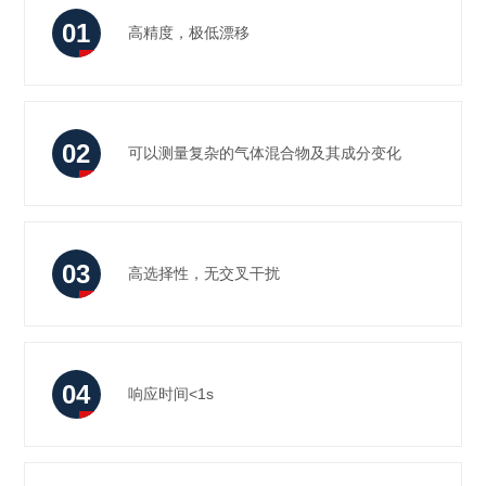
01
高精度，极低漂移
高
精
02
可以测量复杂的气体混合物及其成分变化
度，
极
03
低
高选择性，无交叉干扰
高
漂
选
移
04
响应时间<1s
择
性，