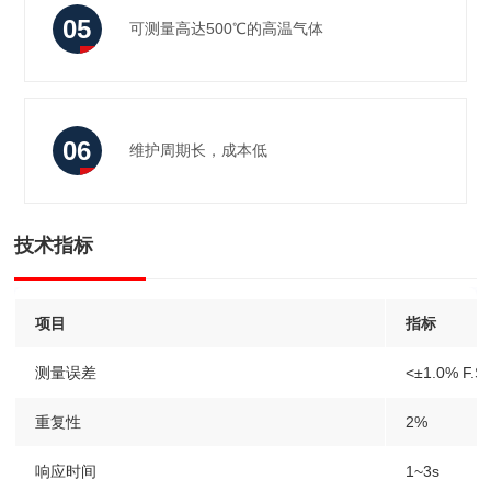
05
无
可测量高达500℃的高温气体
交
叉
06
维护周期长，成本低
干
维
扰
护
技术指标
周
项目
指标
期
测量误差
<±1.0% F.S.
长，
重复性
2%
成
响应时间
1~3s