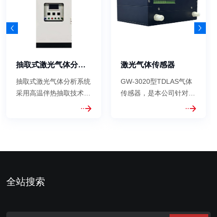
抽取式激光气体分析系统
激光气体传感器
抽取式激光气体分析系统
GW-3020型TDLAS气体
采用高温伴热抽取技术，
传感器，是本公司针对石
对烟气中的NH3、HCL、
油天然气开采、工业过程
HF、H2O、H2S气体进
气体分析，自主研发的新
行连续在线监测,系统由
型激光气体传感器。采用
取样及传输单元、预处理
了独特的数字TDLAS技
及控制单元、分析单元三
术，完全自主知识产权的
部分构成，高温检测池采
气体吸收池。传感器具有
用赫利奥特光池结构，实
精度高，交叉干扰小，响
全站搜索
现了高精度的气体...
应时间快等特点。 ...