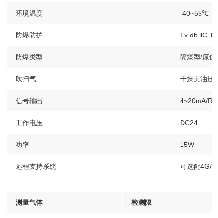
本
环境温度
-40~55℃
低
防爆防护
Ex db llC T
防爆类型
隔爆型/原
吹扫气
干燥无油压缩空
信号输出
4~20mA/R
工作电压
DC24
功率
15W
远程支持系统
可选配4G/
测量气体
检测限