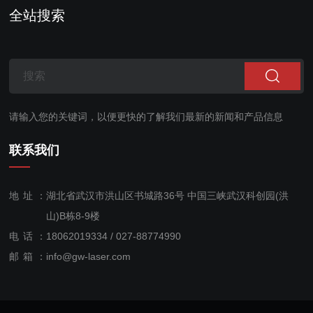
命以及更...
CO：0~10ppm，采用先
全站搜索
进的红外波长滤...
请输入您的关键词，以便更快的了解我们最新的新闻和产品信息
联系我们
地址：
湖北省武汉市洪山区书城路36号 中国三峡武汉科创园(洪
山)B栋8-9楼
电话：
18062019334 / 027-88774990
售后服
邮箱：
info@gw-laser.com
务：
18062019334