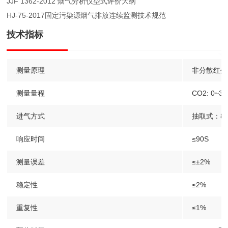
JJF 1362-2012 烟气分析仪型式评价大纲
HJ-75-2017固定污染源烟气排放连续监测技术规范
技术指标
测量原理
非分散红外光
测量量程
CO2: 0~3
进气方式
抽取式：800
响应时间
≤90S
测量误差
≤±2%
稳定性
≤2%
重复性
≤1%