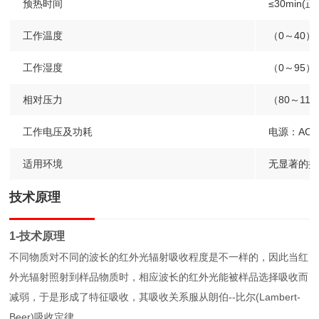
预热时间
≤30min(
工作温度
（0～40）
工作湿度
（0～95
相对压力
（80～110
工作电压及功耗
电源：AC2
适用环境
无显著的振
技术原理
1-技术原理
不同物质对不同的波长的红外光辐射吸收程度是不一样的，因此当红
外光辐射照射到样品物质时，相应波长的红外光能被样品选择吸收而
减弱，于是形成了特征吸收，其吸收关系服从朗伯--比尔(Lambert-
Beer)吸收定律