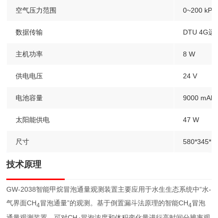
空气压力范围
0~200 kPa
数据传输
DTU 4G
主机功率
8 W
供电电压
24 V
电池容量
9000 mAh
太阳能供电
47 W
尺寸
580*345*
技术原理
GW-2038智能甲烷冒泡通量观测装置主要应⽤于水生⽣态系统中“⽔-
⽓界⾯CH
冒泡通量”的观测。基于倒置漏⽃法原理的智能CH
冒泡
4
4
通量观测装置，可对CH
冒泡浓度和体积变化量进行⾼时间分辨率观