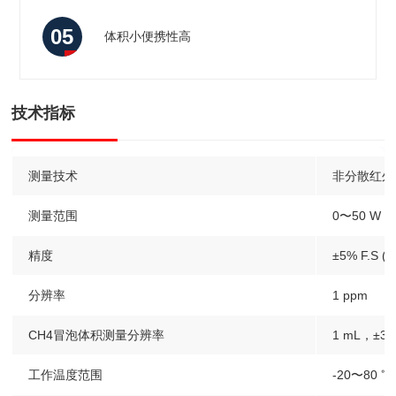
05
体积⼩便携性⾼
技术指标
测量技术
非分散红外
测量范围
0〜50 W p
精度
±5% F.S (
分辨率
1 ppm
CH4冒泡体积测量分辨率
1 mL，±3%
工作温度范围
-20〜80 ℃