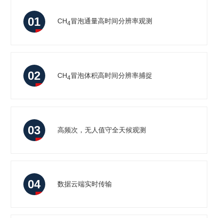
01
CH
冒泡通量⾼时间分辨率观测
4
02
CH
冒泡体积⾼时间分辨率捕捉
4
03
高频次，无人值守全天候观测
04
数据云端实时传输