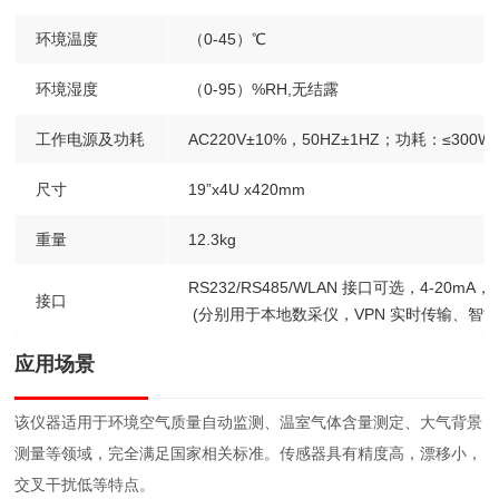
环境温度
（0-45）℃
环境湿度
（0-95）%RH,无结露
工作电源及功耗
AC220V±10%，50HZ±1HZ；功耗：≤300W
尺寸
19”x4U
x420mm
重量
12.3kg
RS232/RS485/WLAN
接口可选，4-20mA，0-1
接口
(分别用于本地数采仪，VPN
实时传输、智能
应用场景
该仪器适用于环境空气质量自动监测、温室气体含量测定、大气背景
测量等领域，完全满足国家相关标准。传感器具有精度高，漂移小，
交叉干扰低等特点。