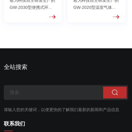
敢为科技自主研发生产的
敢为科技自主研发生产的
GW-2030型便携式环境
GW-2020型温室气体分
空气温室气体分析仪，主
析仪，主要基于非分散红
要基于红外波长滤波技术
外光电(NDIR)检测技术、
（GFC）和自主设计的长
红外波长滤波技术
光程气体吸收池（L-
（GFC）和自主设计的长
Cell）技术而实现的气体
光程气体吸收池（L-
在红外波段的定量分析；
Cell）技术而实现的气体
此仪器主要测量CO2、
在红外波段的定量分析；
CH4等气体浓度，具有
此仪器主要测量CO2、
全站搜索
精...
CO...
请输入您的关键词，以便更快的了解我们最新的新闻和产品信息
联系我们