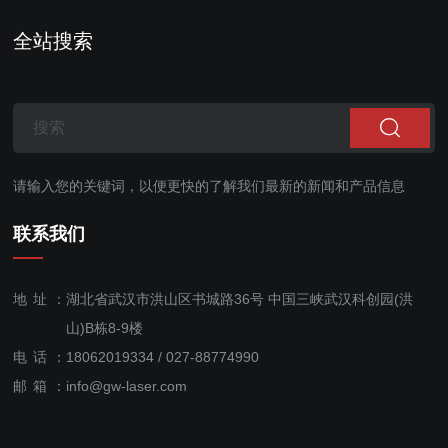
全站搜索
请输入您的关键词，以便更快的了解我们最新的新闻和产品信息
联系我们
地址：
湖北省武汉市洪山区书城路36号 中国三峡武汉科创园(洪
山)B栋8-9楼
电话：
18062019334 / 027-88774990
售后服
邮箱：
info@gw-laser.com
务：
18062019334