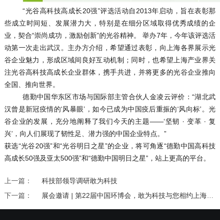
“光谷高科技高成长20强”评选活动自2013年启动，旨在表彰那
些成立时间短、发展潜力大，特别是在细分区域取得优秀成绩的企
业，契合“崇尚成功，激励创新”的光谷精神。 举办7年，今年该评选活
动第一次走出武汉。主办方介绍，希望通过表彰，向上海各界展示光
谷企业魅力，形成区域间良好互动机制；同时，也希望上海产业界关
注光谷高科技高成长企业群体，携手共进，并将更多的光谷企业推向
全国、推向世界。
德勤中国华东区市场与国际部主管合伙人金凌云评价：
“湖北武
汉曾是新冠疫情的‘风暴眼’，如今已成为中国疫后重振的‘风向标’。光
谷企业的发展，充分地阐释了我们今天的主题——‘坚韧 · 变革 · 复
兴’，向人们展现了韧性足、潜力强的中国企业特点。”
获选
“光谷20强”和“光谷明日之星”的企业，将可角逐“德勤中国高科技
高成长50强及亚太500强”和“德勤中国明日之星”，站上更高的平台。
上一篇：
科技部领导调研敢为科技
下一篇：
展会邀请 | 第22届中国环博会，敢为科技与您相约上海！