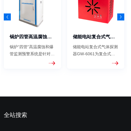
锅炉四管高温腐蚀和爆管监测预警系统
储能电站复合式气体探测器
锅炉“四管”高温腐蚀和爆
储能电站复合式气体探测
管监测预警系统是针对燃
器GW-6061为复合式气
煤发电锅炉关键热交换管
体探测器，集成多个感知
﹙水冷壁、再热 器、过
器件，能够检测CO、烟
热器、省煤器﹚失效问题
雾、温度三种参量，针对
而开发的实时高温腐蚀和
不同要求可设置不同的监
爆管监测解决方案。该系
测报警阈值，当环境中该
统利用四类先 进的耐高
参量达到阈值时，则可向
温智能光声传感器，实时
主控设备发出告警信息，
采集、监测...
实现对锂电池热失...
全站搜索