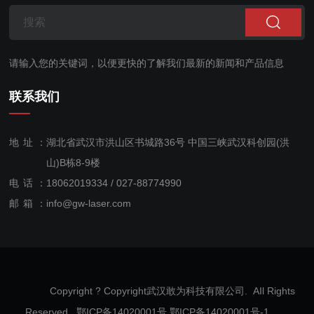
请输入您的关键词，以便更快的了解我们最新的新闻和产品信息
联系我们
地址：
湖北省武汉市洪山区书城路36号 中国三峡武汉科创园(洪
山)B栋8-9楼
电话：
18062019334 / 027-88774990
售后服
邮箱：
info@gw-laser.com
务：
18062019334
Copyright ? Copyright武汉敢为科技有限公司. AIl Rights
Reserved. 鄂ICP备14020001号
鄂ICP备14020001号-1