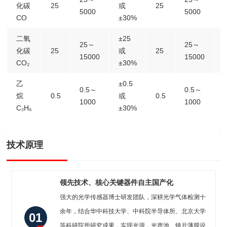
化碳
25
或
25
5000
5000
CO
±30%
二氧
±25
25～
25～
化碳
25
或
25
15000
15000
CO₂
±30%
乙
±0.5
0.5～
0.5～
烷
0.5
或
0.5
1000
1000
C₂H₆
±30%
技术原理
领先技术、核心关键器件自主国产化
强大的光学传感器博士研发团队，深耕光学气体检测十
余年，结合华中科技大学、中科院半导体所、北京大学
01
等科研院所研究成果，实现光源，光声池、镜片薄膜设