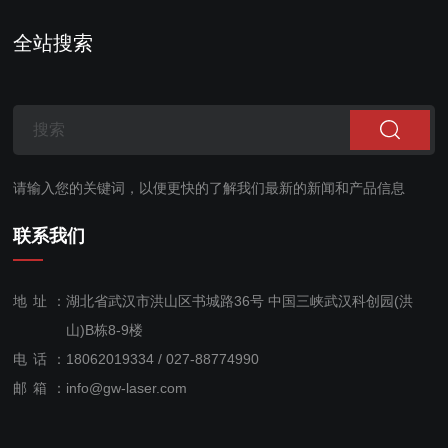
更好的稳定性，更长的寿
精度高，交叉干扰小，响
命以及更小...
应时间快等特点。 ...
全站搜索
请输入您的关键词，以便更快的了解我们最新的新闻和产品信息
联系我们
地址：
湖北省武汉市洪山区书城路36号 中国三峡武汉科创园(洪
山)B栋8-9楼
电话：
18062019334 / 027-88774990
售后服
邮箱：
info@gw-laser.com
务：
18062019334