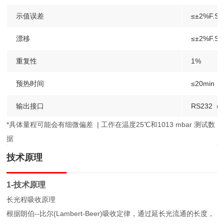
示值误差
≤±2%F.S.
漂移
≤±2%F.S.
重复性
1%
预热时间
≤20min
输出接口
RS232（
*具体量程可能会有细微偏差 | 工作在温度25℃和1013 mbar 测试数
据
技术原理
1-技术原理
长光程吸收原理
根据朗伯--比尔(Lambert-Beer)吸收定律，通过延长光流通的长度，