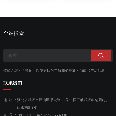
术、红外波长滤波技术
发、生产的高精度分析
（GFC）和自主设计的长
仪，可同时测量CO2、
光程气体吸收池（L-
CO、CH4、H2O四种气
Cell）技术而实现的气体
体浓度。分析仪独有的内
在红外波段的定量分析；
部控温、控压算法，让分
全站搜索
此仪器主要测量CO2、
析仪具备了优异的精度、
CO、...
准确度、低...
请输入您的关键词，以便更快的了解我们最新的新闻和产品信息
联系我们
地址：
湖北省武汉市洪山区书城路36号 中国三峡武汉科创园(洪
山)B栋8-9楼
电话：
18062019334 / 027-88774990