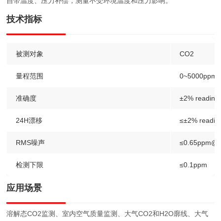
自带温度、压力补偿，测量不受环境温度和压力影响。
技术指标
被测对象
CO2
量程范围
0~5000ppm
准确度
±2% read
24H漂移
≤±2% readin
RMS噪声
≤0.65ppm@
检测下限
≤0.1ppm
应用场景
溶解态CO2监测、室内空气质量监测、大气CO2和H2O廓线、大气