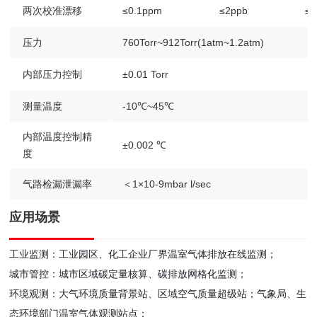
两次校准漂移
≤0.1ppm
≤2ppb
≤
压力
760Torr~912Torr(1atm~1.2atm)
内部压力控制
±0.01 Torr
测量温度
-10℃~45℃
内部温度控制精
±0.002 ℃
度
气路检漏泄漏率
＜1×10-9mbar l/sec
应用场景
工业监测：工业园区、化工企业
厂界温室气体排放在线监测
；
城市管控：城市区域
碳定量核算、碳排放网格化监测
；
环境观测：大气环境质量背景站、区域空气质量超级站；
气象局、生
态环境部门
温室气体观测站点
；