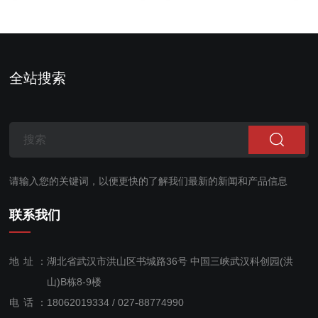
（GFC）和自主设计的长
技术研发而成的温室气体
光程气体吸收池（L-
检测解决方案。该产品是
Cell）技术而实现的气体
参考空气质量监测微型站
在红外波段的定量分析；
的设计要求定制开发的小
全站搜索
此仪器主要测量CO2、
型监...
CO、...
请输入您的关键词，以便更快的了解我们最新的新闻和产品信息
联系我们
地址：
湖北省武汉市洪山区书城路36号 中国三峡武汉科创园(洪
山)B栋8-9楼
电话：
18062019334 / 027-88774990