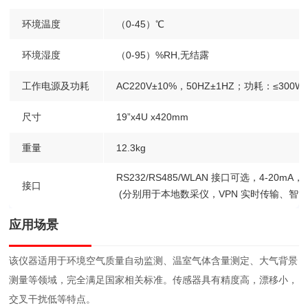
环境温度
（0-45）℃
环境湿度
（0-95）%RH,无结露
工作电源及功耗
AC220V±10%，50HZ±1HZ；功耗：≤300W
尺寸
19”x4U
x420mm
重量
12.3kg
RS232/RS485/WLAN
接口可选，4-20mA，0-1
接口
(分别用于本地数采仪，VPN
实时传输、智能
应用场景
该仪器适用于环境空气质量自动监测、温室气体含量测定、大气背景
测量等领域，完全满足国家相关标准。传感器具有精度高，漂移小，
交叉干扰低等特点。