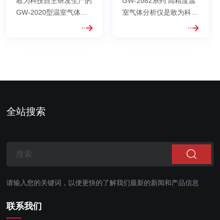
敢为科技自主研发生产的
GW-2082系列 高精度温
GW-2020型温室气体分
室气体分析仪是敢为科技
析仪，主要基于非分散红
利用光腔衰荡光谱
外光电(NDIR)检测技术、
（CRDS）技术自主研
红外波长滤波技术
发、生产的高精度分析
（GFC）和自主设计的长
仪，可同时测量CO2、
光程气体吸收池（L-
CO、CH4、H2O四种气
Cell）技术而实现的气体
体浓度。分析仪独有的内
在红外波段的定量分析；
部控温、控压算法，让分
此仪器主要测量CO2、
析仪具备了优异的精度、
全站搜索
CO...
准确度、低...
请输入您的关键词，以便更快的了解我们最新的新闻和产品信息
联系我们